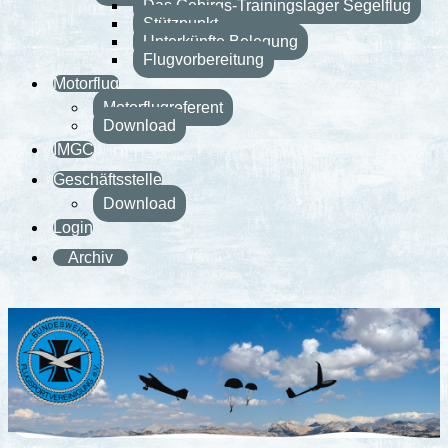
Das Gebirgs-Trainingslager Segelflug
Stützpunkt
Unterkünfte Belegung
Flugvorbereitung
Motorflug
Motorflugreferent
Download
IMGC
Geschäftsstelle
Download
Login
Archiv