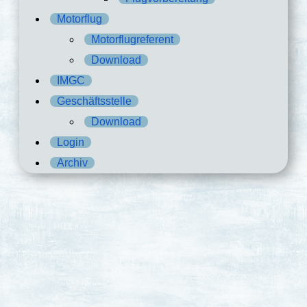
Motorflug
Motorflugreferent
Download
IMGC
Geschäftsstelle
Download
Login
Archiv