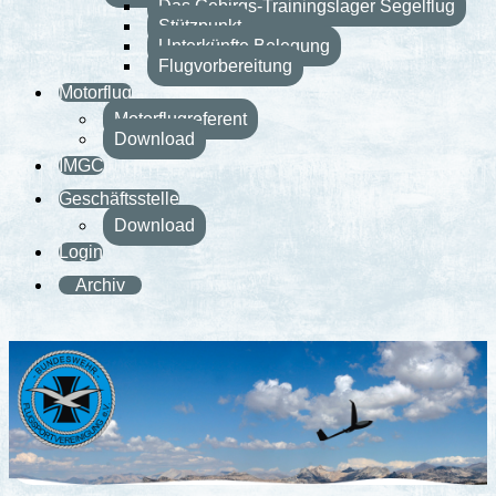
Das Gebirgs-Trainingslager Segelflug
Stützpunkt
Unterkünfte Belegung
Flugvorbereitung
Motorflug
Motorflugreferent
Download
IMGC
Geschäftsstelle
Download
Login
Archiv