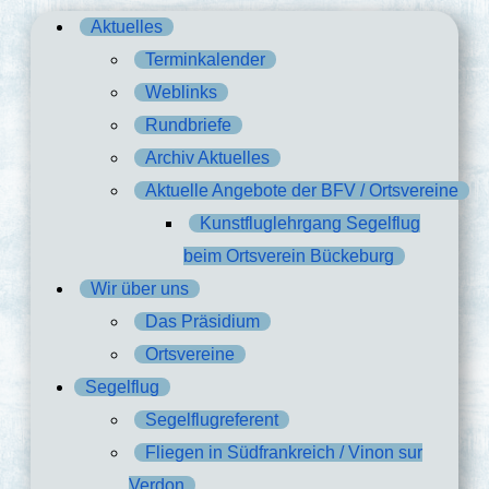
Aktuelles
Terminkalender
Weblinks
Rundbriefe
Archiv Aktuelles
Aktuelle Angebote der BFV / Ortsvereine
Kunstfluglehrgang Segelflug
beim Ortsverein Bückeburg
Wir über uns
Das Präsidium
Ortsvereine
Segelflug
Segelflugreferent
Fliegen in Südfrankreich / Vinon sur
Verdon