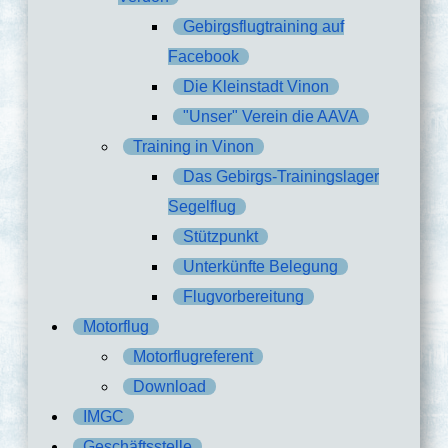
Gebirgsflugtraining auf
Facebook
Die Kleinstadt Vinon
"Unser" Verein die AAVA
Training in Vinon
Das Gebirgs-Trainingslager
Segelflug
Stützpunkt
Unterkünfte Belegung
Flugvorbereitung
Motorflug
Motorflugreferent
Download
IMGC
Geschäftsstelle