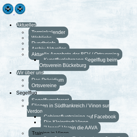
Aktuelles
Terminkalender
Weblinks
Rundbriefe
Archiv Aktuelles
Aktuelle Angebote der BFV / Ortsvereine
Kunstfluglehrgang Segelflug beim
Ortsverein Bückeburg
Wir über uns
Das Präsidium
Ortsvereine
Segelflug
Segelflugreferent
Fliegen in Südfrankreich / Vinon sur
Verdon
Gebirgsflugtraining auf Facebook
Die Kleinstadt Vinon
"Unser" Verein die AAVA
Training in Vinon